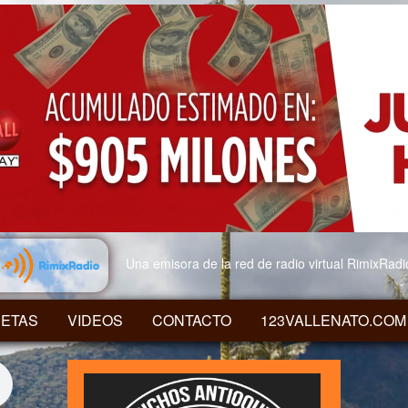
Una emisora de la red de radio virtual RimixRad
ETAS
VIDEOS
CONTACTO
123VALLENATO.COM